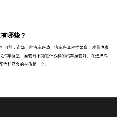
2023-09-19
增强舒适度和风格：汽车座套终
汽车座套的好处 保护：汽车座套的主要用途之一
渍、划痕和一般磨损。无论您有孩子、宠物，还是
当防护罩，保持车辆的转售价值。 ...
阅读更多