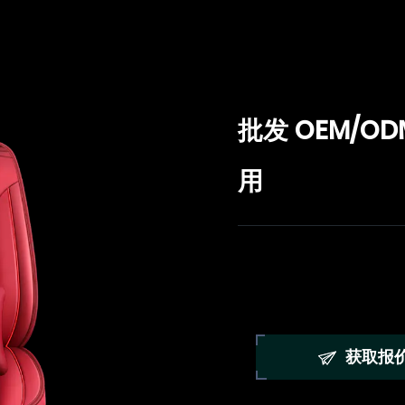
批发 OEM/
用
获取报